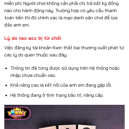
miễn phí. Người chơi không cần phải chi trả bất kỳ đồng
nào cho hành động này. Trường hợp có yêu cầu thanh
toán tiền thì đó chính xác là mạo danh sân chơi để lừa
đảo anh em.
Lý do tao acc bị từ chối
Việc đăng ký tài khoản Kwin thất bại thường xuất phát từ
các lý do quen thuộc sau đây:
Thông tin đã từng được sử dụng trên hệ thống hoặc
nhập chưa chuẩn xác.
Khả năng cao là kết nối của anh em đang gặp lỗi.
Hệ thống đang ở tình trạng bảo trì, nâng cấp.