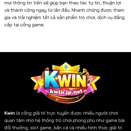
mọi thông tin trên sẽ giúp bạn thao tác tự tin, thuận lợi
và thành công ngay từ lần đầu. Nhanh chóng được tham
gia và trải nghiệm tất cả sản phẩm trò chơi, dịch vụ đẳng
cấp tại cổng game.
Kwin
là cổng giải trí trực tuyến được nhiều người chơi
quan tâm nhờ hệ thống trò chơi phong phú như game bài
đổi thưởng, slot game, bắn cá và nhiều hình thức giải trí