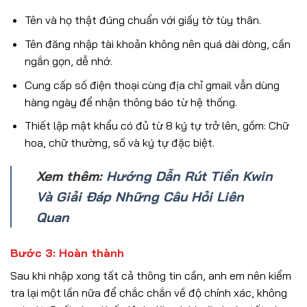
Tên và họ thật đúng chuẩn với giấy tờ tùy thân.
Tên đăng nhập tài khoản không nên quá dài dòng, cần
ngắn gọn, dễ nhớ.
Cung cấp số điện thoại cùng địa chỉ gmail vẫn dùng
hàng ngày để nhận thông báo từ hệ thống.
Thiết lập mật khẩu có đủ từ 8 ký tự trở lên, gồm: Chữ
hoa, chữ thường, số và ký tự đặc biệt.
Xem thêm:
Hướng Dẫn Rút Tiền Kwin
Và Giải Đáp Những Câu Hỏi Liên
Quan
Bước 3: Hoàn thành
Sau khi nhập xong tất cả thông tin cần, anh em nên kiểm
tra lại một lần nữa để chắc chắn về độ chính xác, không